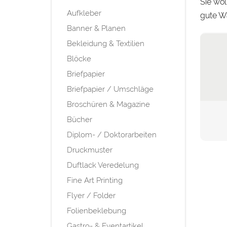
Sie wol
Aufkleber
gute Wa
Banner & Planen
Bekleidung & Textilien
Blöcke
Briefpapier
Briefpapier / Umschläge
Broschüren & Magazine
Bücher
Diplom- / Doktorarbeiten
Druckmuster
Duftlack Veredelung
Fine Art Printing
Flyer / Folder
Folienbeklebung
Gastro- & Eventartikel