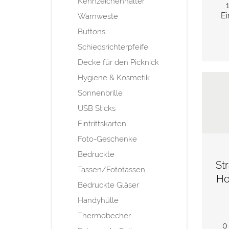
Kennzeichenhalter
Ei
Warnweste
Buttons
Schiedsrichterpfeife
Decke für den Picknick
Hygiene & Kosmetik
Sonnenbrille
USB Sticks
Eintrittskarten
Foto-Geschenke
Bedruckte
St
Tassen/Fototassen
Ho
Bedruckte Gläser
Handyhülle
Thermobecher
0