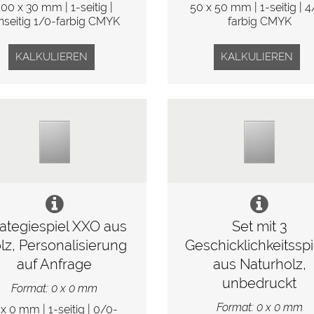
100 x 30 mm | 1-seitig |
50 x 50 mm | 1-seitig | 
nseitig 1/0-farbig CMYK
farbig CMYK
KALKULIEREN
KALKULIEREN
rategiespiel XXO aus
Set mit 3
lz, Personalisierung
Geschicklichkeitssp
auf Anfrage
aus Naturholz,
unbedruckt
Format: 0 x 0 mm
Format: 0 x 0 mm
 x 0 mm | 1-seitig | 0/0-