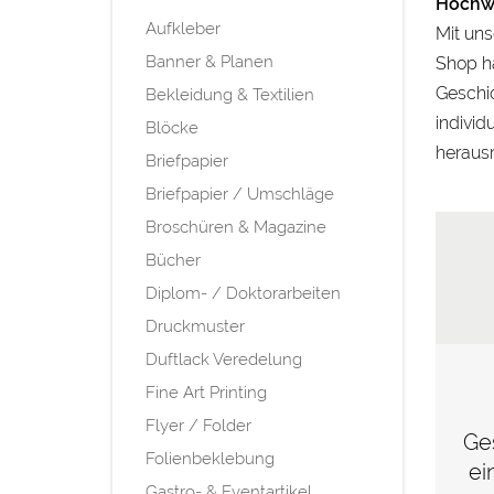
Hochwe
Aufkleber
Mit uns
Banner & Planen
Shop ha
Geschic
Bekleidung & Textilien
individ
Blöcke
herausr
Briefpapier
Briefpapier / Umschläge
Broschüren & Magazine
Bücher
Diplom- / Doktorarbeiten
Druckmuster
Duftlack Veredelung
Fine Art Printing
Flyer / Folder
Ges
Folienbeklebung
ei
Gastro- & Eventartikel