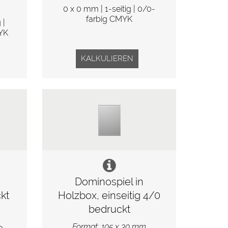
0 x 0 mm | 1-seitig | 0/0-
farbig CMYK
 |
MYK
KALKULIEREN
Dominospiel in
kt
Holzbox, einseitig 4/0
bedruckt
Format: 105 x 30 mm