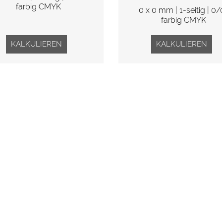
farbig CMYK
0 x 0 mm | 1-seitig | 0/
farbig CMYK
KALKULIEREN
KALKULIEREN