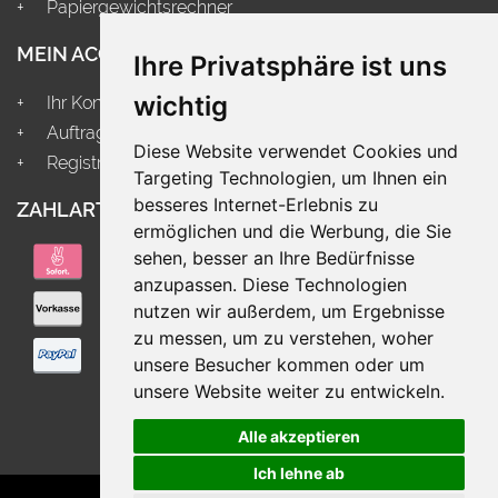
Papiergewichtsrechner
MEIN ACCOUNT
Ihre Privatsphäre ist uns
wichtig
Ihr Konto
Auftragsstatus
Diese Website verwendet Cookies und
Registrieren
Targeting Technologien, um Ihnen ein
besseres Internet-Erlebnis zu
ZAHLARTEN
VERSAND
ermöglichen und die Werbung, die Sie
sehen, besser an Ihre Bedürfnisse
anzupassen. Diese Technologien
nutzen wir außerdem, um Ergebnisse
zu messen, um zu verstehen, woher
unsere Besucher kommen oder um
unsere Website weiter zu entwickeln.
x
Diese Website verwendet Cookies.
Um unsere Webseite für Sie optimal zu
Alle akzeptieren
gestalten und fortlaufend verbessern zu
können, verwenden wir Cookies. Durch die
weitere Nutzung der Webseite stimmen Sie der
Ich lehne ab
IMPRESSUM
|
DATENSCHUTZ
|
AGB
Verwendung von Cookies zu.