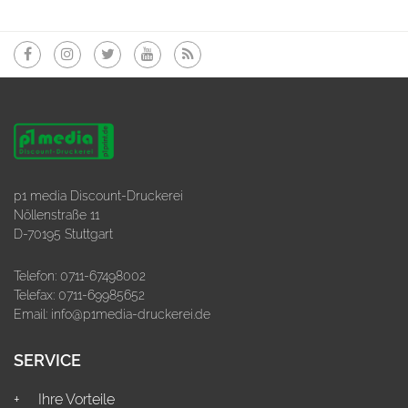
p1 media Discount-Druckerei
Nöllenstraße 11
D-70195 Stuttgart
Telefon:
0711-67498002
Telefax: 0711-69985652
Email:
info@p1media-druckerei.de
SERVICE
Ihre Vorteile