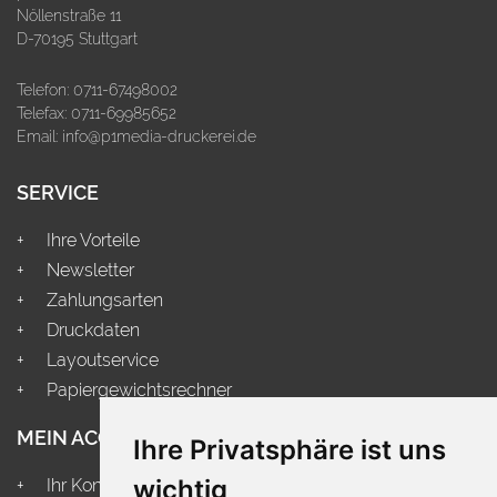
Nöllenstraße 11
D-70195 Stuttgart
Telefon:
0711-67498002
Telefax: 0711-69985652
Email:
info@p1media-druckerei.de
SERVICE
Ihre Vorteile
Newsletter
Zahlungsarten
Druckdaten
Layoutservice
Papiergewichtsrechner
MEIN ACCOUNT
Ihre Privatsphäre ist uns
wichtig
Ihr Konto